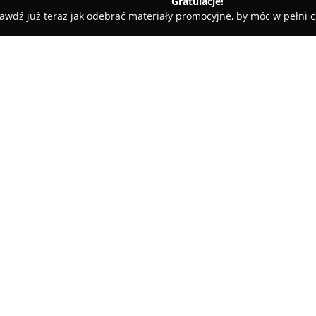
Gratulacje!
awdź już teraz jak odebrać materiały promocyjne, by móc w pełni c
ów Kujawski
M&K Salon Fryzur
O firmie:
M&K Salon Fryzur
zlokalizowa
połączeniem profesjonalizmu i p
zdrowia oraz estetyki włosów ws
salon uwzględnia usługi dla ko
Pokaż więcej >>
techniki koloryzacji, takie jak 
włosów, oraz wykorzystanie kol
Salon zapewnia również strzyż
stylizację i wykonanie eleganck
kładziony jest na pielęgnację 
terapię „płynnym złotem”. Zasa