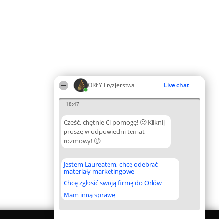
ORŁY Fryzjerstwa
Live chat
18:47
Cześć, chętnie Ci pomogę! 🙂 Kliknij
proszę w odpowiedni temat
rozmowy! 🙂
Jestem Laureatem, chcę odebrać
materiały marketingowe
Chcę zgłosić swoją firmę do Orłów
Mam inną sprawę