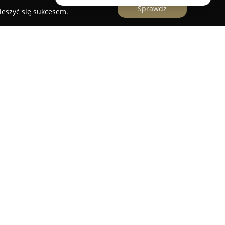
Sprawdź
ieszyć się sukcesem.
ny w Aleksandrowie Kujawskim wyróżnia się
asji do fryzjerstwa, skupiając się na pielęgnacji
zystkich klientów. W swojej szerokiej ofercie
biet, mężczyzn i dzieci, realizując nowoczesne
Airtouch, pozwalający na subtelne rozjaśnienie
oryzacji na bazie składników wegańskich.
enie dostosowane do potrzeb klienta, pełną
ich fryzur okolicznościowych. Szczególny nacisk
włosów poprzez zabiegi regenerujące, w tym
dniczą cechą firmy jest nowatorskie podejście do