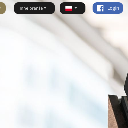
ę
Login
Inne branże