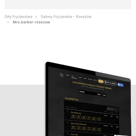
Orły Fryzjerstwa
Salony Fryzjerskie - Rzeszów
Mrs.barber-rzeszow