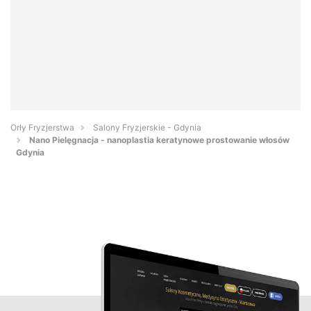
Orły Fryzjerstwa
Salony Fryzjerskie - Gdynia
Nano Pielęgnacja - nanoplastia keratynowe prostowanie włosów
Gdynia