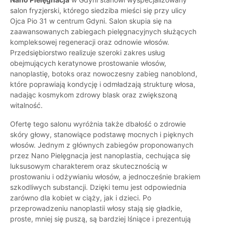
salon fryzjerski, którego siedziba mieści się przy ulicy
Ojca Pio 31 w centrum Gdyni. Salon skupia się na
zaawansowanych zabiegach pielęgnacyjnych służących
kompleksowej regeneracji oraz odnowie włosów.
Przedsiębiorstwo realizuje szeroki zakres usług
obejmujących keratynowe prostowanie włosów,
nanoplastię, botoks oraz nowoczesny zabieg nanoblond,
które poprawiają kondycję i odmładzają strukturę włosa,
nadając kosmykom zdrowy blask oraz zwiększoną
witalność.
Ofertę tego salonu wyróżnia także dbałość o zdrowie
skóry głowy, stanowiące podstawę mocnych i pięknych
włosów. Jednym z głównych zabiegów proponowanych
przez Nano Pielęgnacja jest nanoplastia, cechująca się
luksusowym charakterem oraz skutecznością w
prostowaniu i odżywianiu włosów, a jednocześnie brakiem
szkodliwych substancji. Dzięki temu jest odpowiednia
zarówno dla kobiet w ciąży, jak i dzieci. Po
przeprowadzeniu nanoplastii włosy stają się gładkie,
proste, mniej się puszą, są bardziej lśniące i prezentują