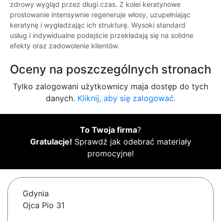
zdrowy wygląd przez długi czas. Z kolei keratynowe
prostowanie intensywnie regeneruje włosy, uzupełniając
keratynę i wygładzając ich strukturę. Wysoki standard
usług i indywidualne podejście przekładają się na solidne
efekty oraz zadowolenie klientów.
Oceny na poszczególnych stronach
Tylko zalogowani użytkownicy maja dostęp do tych
danych.
Kliknij, aby się zalogować.
To Twoja firma
?
Gratulacje!
Sprawdź jak odebrać materiały
promocyjne!
Gdynia
Ojca Pio 31