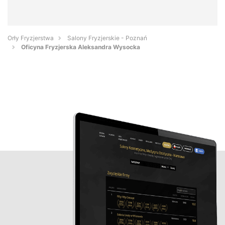
Orły Fryzjerstwa
Salony Fryzjerskie - Poznań
Oficyna Fryzjerska Aleksandra Wysocka