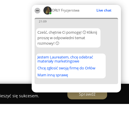
ORŁY Fryzjerstwa
Live chat
21:09
Cześć, chętnie Ci pomogę! 🙂 Kliknij
proszę w odpowiedni temat
rozmowy! 🙂
Jestem Laureatem, chcę odebrać
materiały marketingowe
Chcę zgłosić swoją firmę do Orłów
Mam inną sprawę
Sprawdź
ieszyć się sukcesem.