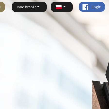
ę
Login
Inne branże