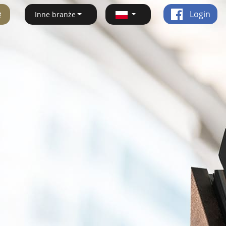
ę
Login
Inne branże