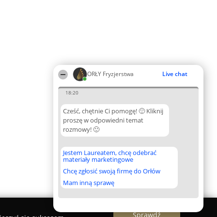
ORŁY Fryzjerstwa
Live chat
18:20
Cześć, chętnie Ci pomogę! 🙂 Kliknij
proszę w odpowiedni temat
rozmowy! 🙂
Jestem Laureatem, chcę odebrać
materiały marketingowe
Chcę zgłosić swoją firmę do Orłów
Mam inną sprawę
Sprawdź