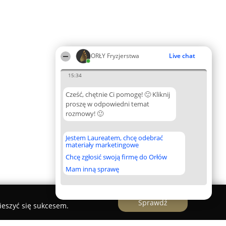
ORŁY Fryzjerstwa
Live chat
15:34
Cześć, chętnie Ci pomogę! 🙂 Kliknij
proszę w odpowiedni temat
rozmowy! 🙂
Jestem Laureatem, chcę odebrać
materiały marketingowe
Chcę zgłosić swoją firmę do Orłów
Mam inną sprawę
Sprawdź
ieszyć się sukcesem.