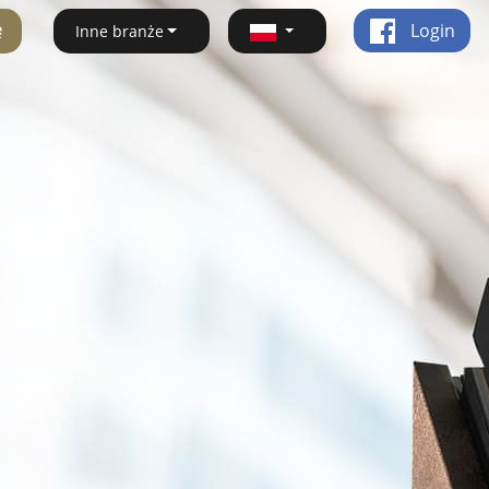
ę
Login
Inne branże