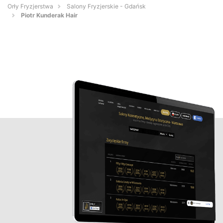
Orły Fryzjerstwa
Salony Fryzjerskie - Gdańsk
Piotr Kunderak Hair