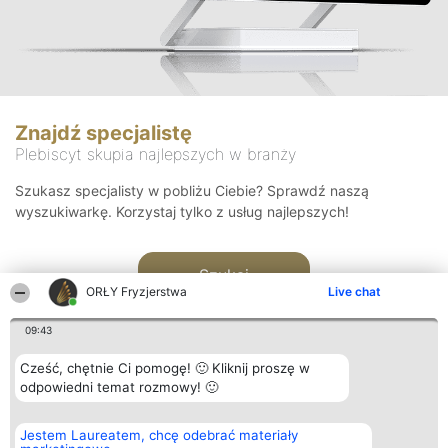
Znajdź specjalistę
Plebiscyt skupia najlepszych w branży
Szukasz specjalisty w pobliżu Ciebie? Sprawdź naszą
wyszukiwarkę. Korzystaj tylko z usług najlepszych!
Szukaj
ORŁY Fryzjerstwa
Live chat
09:43
Cześć, chętnie Ci pomogę! 🙂 Kliknij proszę w
odpowiedni temat rozmowy! 🙂
Organizator plebiscytu
Plebiscyt
Kontakt
Jestem Laureatem, chcę odebrać materiały
Bright Side Solutions sp. z o.
Laureaci
Kontakt