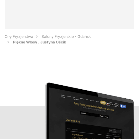
Orły Fryzjerstwa
Salony Fryzjerskie - Gdańsk
Piękne Włosy . Justyna Ościk