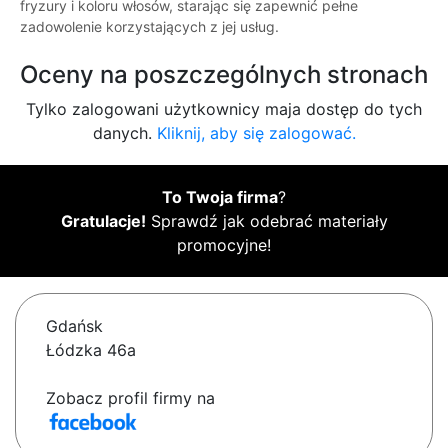
fryzury i koloru włosów, starając się zapewnić pełne
zadowolenie korzystających z jej usług.
Oceny na poszczególnych stronach
Tylko zalogowani użytkownicy maja dostęp do tych
danych.
Kliknij, aby się zalogować.
To Twoja firma
?
Gratulacje!
Sprawdź jak odebrać materiały
promocyjne!
Gdańsk
Łódzka 46a
Zobacz profil firmy na