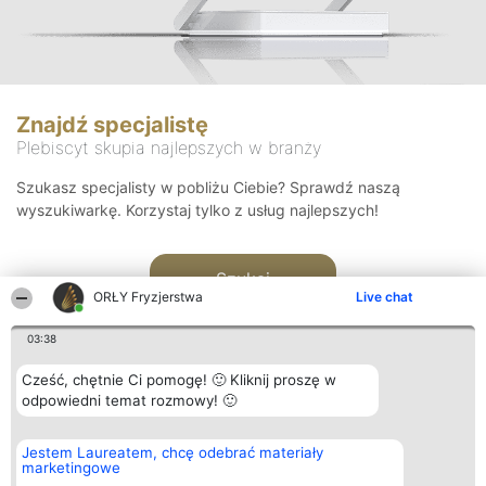
Znajdź specjalistę
Plebiscyt skupia najlepszych w branży
Szukasz specjalisty w pobliżu Ciebie? Sprawdź naszą
wyszukiwarkę. Korzystaj tylko z usług najlepszych!
Szukaj
ORŁY Fryzjerstwa
Live chat
03:38
Cześć, chętnie Ci pomogę! 🙂 Kliknij proszę w
odpowiedni temat rozmowy! 🙂
Organizator plebiscytu
Plebiscyt
Kontakt
Jestem Laureatem, chcę odebrać materiały
Bright Side Solutions sp. z o.
Laureaci
Kontakt
marketingowe
o. sp. k.
Lista