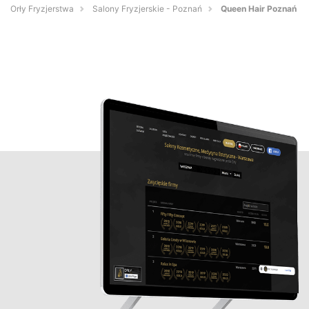
Orły Fryzjerstwa
Salony Fryzjerskie - Poznań
Queen Hair Poznań