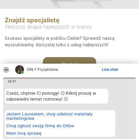
Znajdź specjalistę
Plebiscyt skupia najlepszych w branży
Szukasz specjalisty w pobliżu Ciebie? Sprawdź naszą
wyszukiwarkę. Korzystaj tylko z usług najlepszych!
Szukaj
ORŁY Fryzjerstwa
Live chat
06:57
Cześć, chętnie Ci pomogę! 🙂 Kliknij proszę w
odpowiedni temat rozmowy! 🙂
Organizator plebiscytu
Plebiscyt
Kontakt
Jestem Laureatem, chcę odebrać materiały
Bright Side Solutions sp. z o.
Laureaci
Kontakt
marketingowe
o. sp. k.
Lista
ul. Ruska 22
wszystkich
Chcę zgłosić swoją firmę do Orłów
Wrocław 50-079
Laureatów
Mam inną sprawę
KRS 0000749100 | Regon
Zasady
381313360 | NIP 8943132676
Regulamin