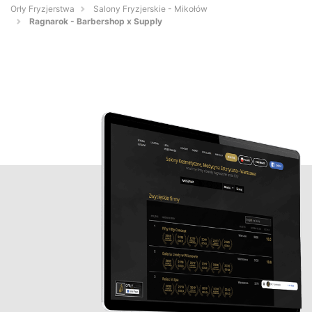
Orły Fryzjerstwa
Salony Fryzjerskie - Mikołów
Ragnarok - Barbershop x Supply