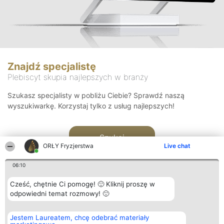
Znajdź specjalistę
Plebiscyt skupia najlepszych w branży
Szukasz specjalisty w pobliżu Ciebie? Sprawdź naszą
wyszukiwarkę. Korzystaj tylko z usług najlepszych!
Szukaj
ORŁY Fryzjerstwa
Live chat
06:10
Cześć, chętnie Ci pomogę! 🙂 Kliknij proszę w
odpowiedni temat rozmowy! 🙂
Organizator plebiscytu
Plebiscyt
Kontakt
Jestem Laureatem, chcę odebrać materiały
Bright Side Solutions sp. z o.
Laureaci
Kontakt