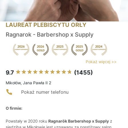
LAUREAT PLEBISCYTU ORŁY
Ragnarok - Barbershop x Supply
Pokaż więcej >>
9.7
(1455)
Mikołów, Jana Pawła II 2
Pokaż numer telefonu
O firmie:
Powstały w 2020 roku
Ragnarök Barbershop x Supply
z
siedzibą w Mikołowie jest uznawany za prestiżowy salon