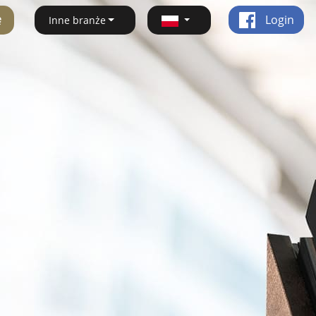
ę
Login
Inne branże