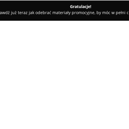
Gratulacje!
awdź już teraz jak odebrać materiały promocyjne, by móc w pełni c
Rejas Barber Shop
O firmie:
Rejas Barber Shop
zlokalizowa
fryzjerskich dla mężczyzn, konc
oraz brody. Salon znajduje się 
jest miejscem, gdzie profesjona
Pokaż więcej >>
dostosowane do gustu oraz ocz
różnorodne techniki strzyżenia, 
umożliwiając kompleksową zmi
Salon przywiązuje dużą wagę d
zapewniając m.in. dostęp do b