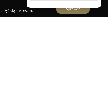
Sprawdź
ieszyć się sukcesem.
ny w Rawiczu oferuje szeroką gamę usług
entrując się na wysokiej jakości stylizacji włosów
w centrum miasta, przy ulicy Sarnowskiej 9a, i
lni barberzy realizują indywidualne strzyżenia,
ekiwań każdego klienta. W zakres oferty wchodzą
a także usługi stylizacji i pielęgnacji brody,
anę wizerunku.
o komfortu osób korzystających z usług,
ezprzewodowego Wi-Fi oraz parking. Obiekt