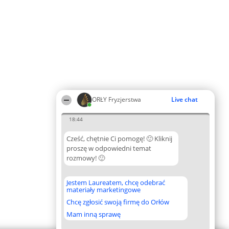
ORŁY Fryzjerstwa
Live chat
18:44
Cześć, chętnie Ci pomogę! 🙂 Kliknij
proszę w odpowiedni temat
rozmowy! 🙂
Jestem Laureatem, chcę odebrać
materiały marketingowe
Chcę zgłosić swoją firmę do Orłów
Mam inną sprawę