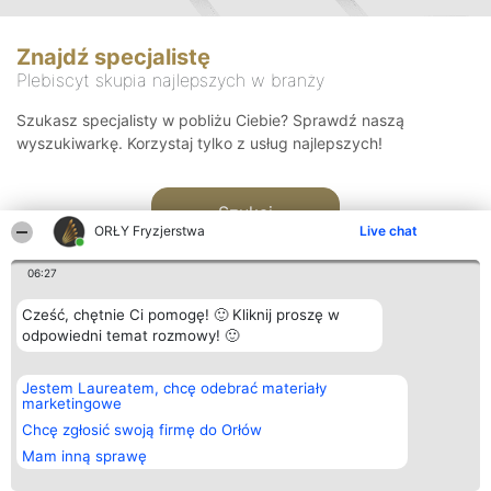
Znajdź specjalistę
Plebiscyt skupia najlepszych w branży
Szukasz specjalisty w pobliżu Ciebie? Sprawdź naszą
wyszukiwarkę. Korzystaj tylko z usług najlepszych!
Szukaj
ORŁY Fryzjerstwa
Live chat
06:27
Cześć, chętnie Ci pomogę! 🙂 Kliknij proszę w
odpowiedni temat rozmowy! 🙂
Organizator plebiscytu
Plebiscyt
Kontakt
Jestem Laureatem, chcę odebrać materiały
Bright Side Solutions sp. z o.
Laureaci
Kontakt
marketingowe
o. sp. k.
Lista
ul. Ruska 22
wszystkich
Chcę zgłosić swoją firmę do Orłów
Wrocław 50-079
Laureatów
Mam inną sprawę
KRS 0000749100 | Regon
Zasady
381313360 | NIP 8943132676
Regulamin
+48 508 492 400
Polityka