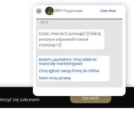
ORŁY Fryzjerstwa
Live chat
20:10
Cześć, chętnie Ci pomogę! 🙂 Kliknij
proszę w odpowiedni temat
rozmowy! 🙂
Jestem Laureatem, chcę odebrać
materiały marketingowe
Chcę zgłosić swoją firmę do Orłów
Mam inną sprawę
Sprawdź
ieszyć się sukcesem.