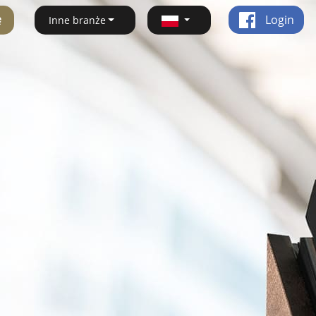
ę
Login
Inne branże