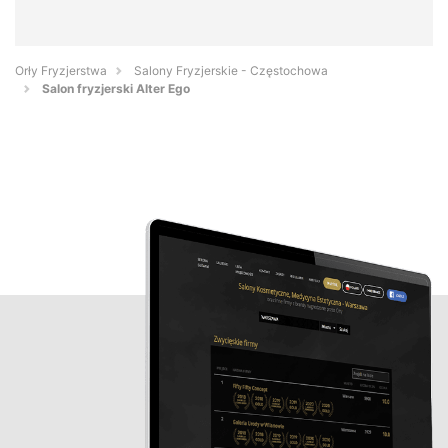
Orły Fryzjerstwa
Salony Fryzjerskie - Częstochowa
Salon fryzjerski Alter Ego