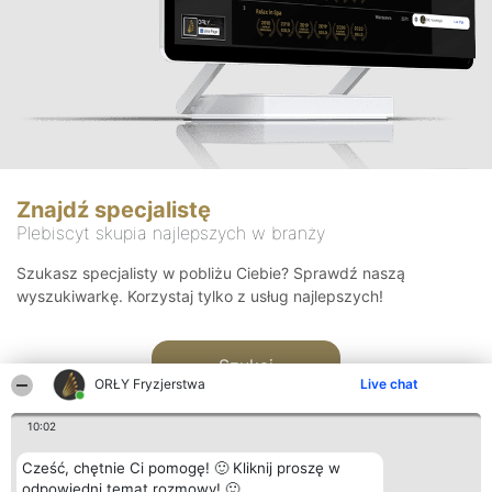
Znajdź specjalistę
Plebiscyt skupia najlepszych w branży
Szukasz specjalisty w pobliżu Ciebie? Sprawdź naszą
wyszukiwarkę. Korzystaj tylko z usług najlepszych!
Szukaj
ORŁY Fryzjerstwa
Live chat
10:02
Cześć, chętnie Ci pomogę! 🙂 Kliknij proszę w
odpowiedni temat rozmowy! 🙂