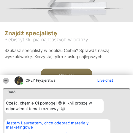
Znajdź specjalistę
Plebiscyt skupia najlepszych w branży
Szukasz specjalisty w pobliżu Ciebie? Sprawdź naszą
wyszukiwarkę. Korzystaj tylko z usług najlepszych!
Szukaj
ORŁY Fryzjerstwa
Live chat
20:46
Cześć, chętnie Ci pomogę! 🙂 Kliknij proszę w
odpowiedni temat rozmowy! 🙂
Organizator plebiscytu
Plebiscyt
Kontakt
Jestem Laureatem, chcę odebrać materiały
Bright Side Solutions sp. z o.
Laureaci
Kontakt
marketingowe
o. sp. k.
Lista
ul. Ruska 22
wszystkich