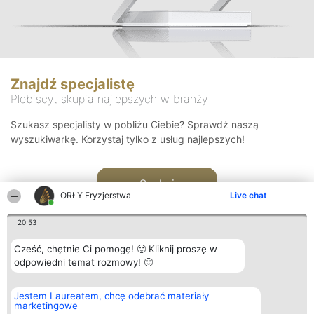
Znajdź specjalistę
Plebiscyt skupia najlepszych w branży
Szukasz specjalisty w pobliżu Ciebie? Sprawdź naszą
wyszukiwarkę. Korzystaj tylko z usług najlepszych!
Szukaj
ORŁY Fryzjerstwa
Live chat
20:53
Cześć, chętnie Ci pomogę! 🙂 Kliknij proszę w
odpowiedni temat rozmowy! 🙂
Organizator plebiscytu
Plebiscyt
Kontakt
Jestem Laureatem, chcę odebrać materiały
Bright Side Solutions sp. z o.
Laureaci
Kontakt
marketingowe
o. sp. k.
Lista