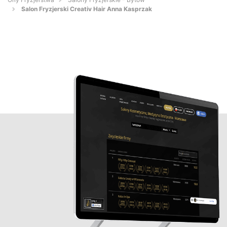
Salon Fryzjerski Creativ Hair Anna Kasprzak