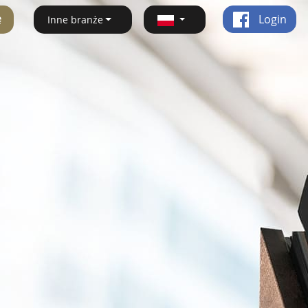
ę
Login
Inne branże