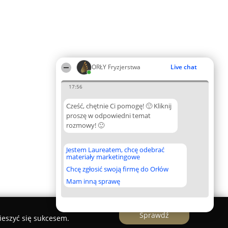
ORŁY Fryzjerstwa
Live chat
17:56
Cześć, chętnie Ci pomogę! 🙂 Kliknij
proszę w odpowiedni temat
rozmowy! 🙂
Jestem Laureatem, chcę odebrać
materiały marketingowe
Chcę zgłosić swoją firmę do Orłów
Mam inną sprawę
Sprawdź
ieszyć się sukcesem.