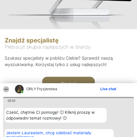
Znajdź specjalistę
Plebiscyt skupia najlepszych w branży
Szukasz specjalisty w pobliżu Ciebie? Sprawdź naszą
wyszukiwarkę. Korzystaj tylko z usług najlepszych!
Szukaj
ORŁY Fryzjerstwa
Live chat
02:01
Cześć, chętnie Ci pomogę! 🙂 Kliknij proszę w
odpowiedni temat rozmowy! 🙂
Organizator plebiscytu
Plebiscyt
Kontakt
Jestem Laureatem, chcę odebrać materiały
Bright Side Solutions sp. z o.
Laureaci
Kontakt