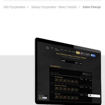
Orły Fryzjerstwa
Salony Fryzjerskie - Nowy Tomyśl
Salon Finezja