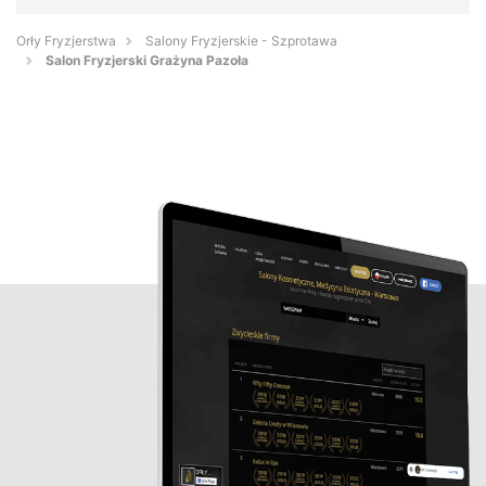
Orły Fryzjerstwa
Salony Fryzjerskie - Szprotawa
Salon Fryzjerski Grażyna Pazoła