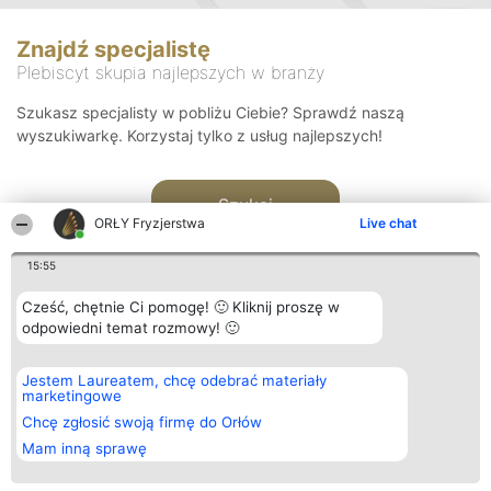
Znajdź specjalistę
Plebiscyt skupia najlepszych w branży
Szukasz specjalisty w pobliżu Ciebie? Sprawdź naszą
wyszukiwarkę. Korzystaj tylko z usług najlepszych!
Szukaj
ORŁY Fryzjerstwa
Live chat
15:55
Cześć, chętnie Ci pomogę! 🙂 Kliknij proszę w
odpowiedni temat rozmowy! 🙂
Organizator plebiscytu
Plebiscyt
Kontakt
Jestem Laureatem, chcę odebrać materiały
Bright Side Solutions sp. z o.
Laureaci
Kontakt
marketingowe
o. sp. k.
Lista
ul. Ruska 22
wszystkich
Chcę zgłosić swoją firmę do Orłów
Wrocław 50-079
Laureatów
Mam inną sprawę
KRS 0000749100 | Regon
Zasady
381313360 | NIP 8943132676
Regulamin
+48 508 492 400
Polityka