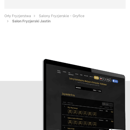
Orły Fryzjerstwa
Salony Fryzjerskie - Gryfice
Salon Fryzjerski Jastin