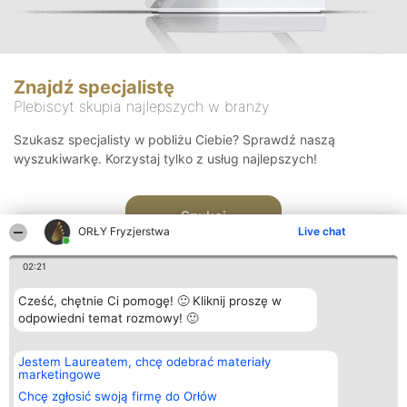
Znajdź specjalistę
Plebiscyt skupia najlepszych w branży
Szukasz specjalisty w pobliżu Ciebie? Sprawdź naszą
wyszukiwarkę. Korzystaj tylko z usług najlepszych!
Szukaj
ORŁY Fryzjerstwa
Live chat
02:21
Cześć, chętnie Ci pomogę! 🙂 Kliknij proszę w
odpowiedni temat rozmowy! 🙂
Organizator plebiscytu
Plebiscyt
Kontakt
Jestem Laureatem, chcę odebrać materiały
Bright Side Solutions sp. z o.
Laureaci
Kontakt
marketingowe
o. sp. k.
Lista
ul. Ruska 22
wszystkich
Chcę zgłosić swoją firmę do Orłów
Wrocław 50-079
Laureatów