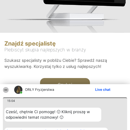
Znajdź specjalistę
Plebiscyt skupia najlepszych w branży
Szukasz specjalisty w pobliżu Ciebie? Sprawdź naszą
wyszukiwarkę. Korzystaj tylko z usług najlepszych!
Szukaj
ORŁY Fryzjerstwa
Live chat
15:04
Cześć, chętnie Ci pomogę! 🙂 Kliknij proszę w
odpowiedni temat rozmowy! 🙂
Organizator plebiscytu
Plebiscyt
Kontakt