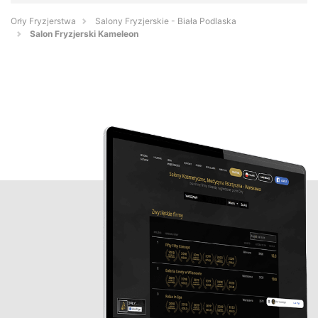
Orły Fryzjerstwa
Salony Fryzjerskie - Biała Podlaska
Salon Fryzjerski Kameleon