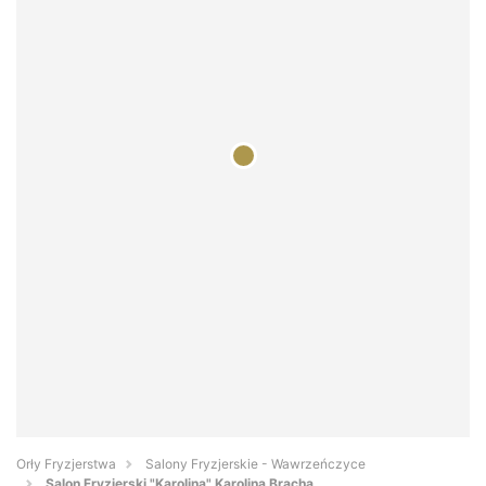
Orły Fryzjerstwa
Salony Fryzjerskie - Wawrzeńczyce
Salon Fryzjerski "Karolina" Karolina Bracha