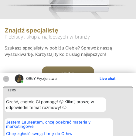
Znajdź specjalistę
Plebiscyt skupia najlepszych w branży
Szukasz specjalisty w pobliżu Ciebie? Sprawdź naszą
wyszukiwarkę. Korzystaj tylko z usług najlepszych!
Szukaj
ORŁY Fryzjerstwa
Live chat
23:05
Cześć, chętnie Ci pomogę! 🙂 Kliknij proszę w
odpowiedni temat rozmowy! 🙂
Organizator plebiscytu
Plebiscyt
Kontakt
Jestem Laureatem, chcę odebrać materiały
Bright Side Solutions sp. z o.
Laureaci
Kontakt
marketingowe
o. sp. k.
Lista
ul. Ruska 22
wszystkich
Chcę zgłosić swoją firmę do Orłów