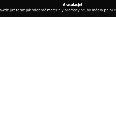
Gratulacje!
awdź już teraz jak odebrać materiały promocyjne, by móc w pełni c
Salon Fryzjerski Klaudia Miszczuk
O firmie:
Salon Fryzjerski Klaudia Misz
którym profesjonalizm oraz za
bogatą ofertę usług. Pracownic
w tym precyzyjne strzyżenie wł
Pokaż więcej >>
staranność i modny efekt końc
W zakresie oferty dostępne są t
także wykonywania pasemek, k
wyglądu włosów i podkreślają g
zabiegach pielęgnacyjnych ora