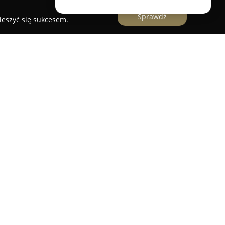
Sprawdź
ieszyć się sukcesem.
czuk
zlokalizowany w Niechorzu to miejsce, w
angażowanie w fryzjerstwo przekładają się na
y salonu wykonują różnorodne zabiegi fryzjerskie,
osów damskich, męskich i dziecięcych, dbając o
owy.
akże fachowe usługi koloryzacji, farbowania, a
tóre wpływają na odświeżenie lub zmianę
łębię fryzury. Salon koncentruje się także na
z regenerujących, oferując kompleksowe