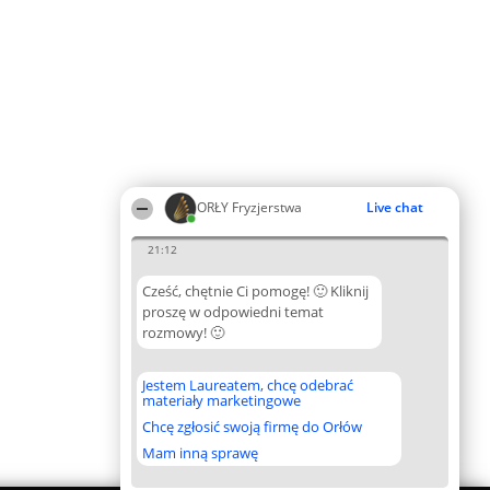
ORŁY Fryzjerstwa
Live chat
21:12
Cześć, chętnie Ci pomogę! 🙂 Kliknij
proszę w odpowiedni temat
rozmowy! 🙂
Jestem Laureatem, chcę odebrać
materiały marketingowe
Chcę zgłosić swoją firmę do Orłów
Mam inną sprawę