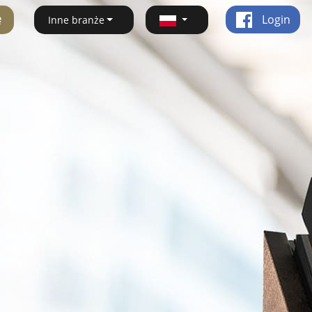
ę
Login
Inne branże