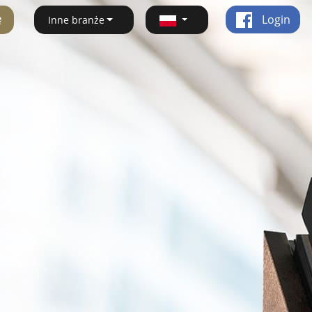
ę
Login
Inne branże