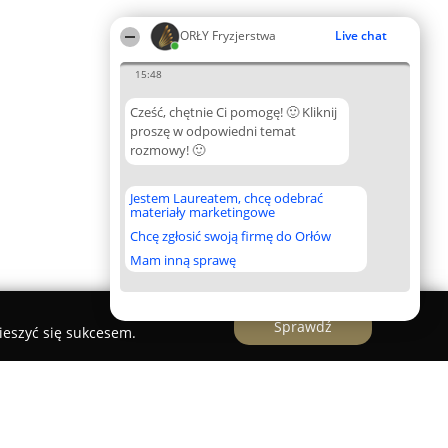
ORŁY Fryzjerstwa
Live chat
15:48
Cześć, chętnie Ci pomogę! 🙂 Kliknij
proszę w odpowiedni temat
rozmowy! 🙂
Jestem Laureatem, chcę odebrać
materiały marketingowe
Chcę zgłosić swoją firmę do Orłów
Mam inną sprawę
Sprawdź
ieszyć się sukcesem.