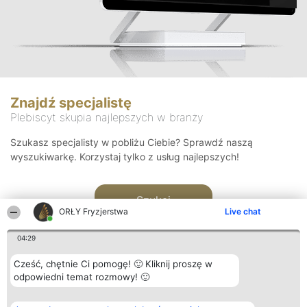
Znajdź specjalistę
Plebiscyt skupia najlepszych w branży
Szukasz specjalisty w pobliżu Ciebie? Sprawdź naszą
wyszukiwarkę. Korzystaj tylko z usług najlepszych!
Szukaj
ORŁY Fryzjerstwa
Live chat
04:29
Cześć, chętnie Ci pomogę! 🙂 Kliknij proszę w
odpowiedni temat rozmowy! 🙂
Organizator plebiscytu
Plebiscyt
Kontakt