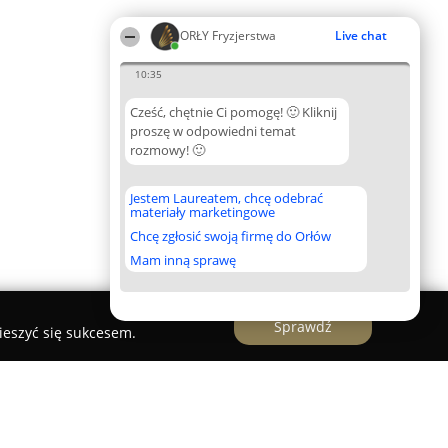
ORŁY Fryzjerstwa
Live chat
10:35
Cześć, chętnie Ci pomogę! 🙂 Kliknij
proszę w odpowiedni temat
rozmowy! 🙂
Jestem Laureatem, chcę odebrać
materiały marketingowe
Chcę zgłosić swoją firmę do Orłów
Mam inną sprawę
Sprawdź
ieszyć się sukcesem.