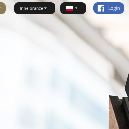
ę
Login
Inne branże