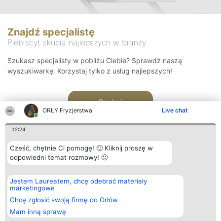
Znajdź specjalistę
Plebiscyt skupia najlepszych w branży
Szukasz specjalisty w pobliżu Ciebie? Sprawdź naszą
wyszukiwarkę. Korzystaj tylko z usług najlepszych!
Szukaj
ORŁY Fryzjerstwa
Live chat
12:24
Cześć, chętnie Ci pomogę! 🙂 Kliknij proszę w
odpowiedni temat rozmowy! 🙂
Organizator plebiscytu
Plebiscyt
Kontakt
Jestem Laureatem, chcę odebrać materiały
Bright Side Solutions sp. z o.
Laureaci
Kontakt
marketingowe
o. sp. k.
Lista
ul. Ruska 22
wszystkich
Chcę zgłosić swoją firmę do Orłów
Wrocław 50-079
Laureatów
Mam inną sprawę
KRS 0000749100 | Regon
Zasady
381313360 | NIP 8943132676
Regulamin