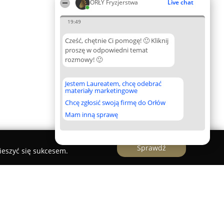
ORŁY Fryzjerstwa
Live chat
19:49
Cześć, chętnie Ci pomogę! 🙂 Kliknij
proszę w odpowiedni temat
rozmowy! 🙂
Jestem Laureatem, chcę odebrać
materiały marketingowe
Chcę zgłosić swoją firmę do Orłów
Mam inną sprawę
Sprawdź
ieszyć się sukcesem.