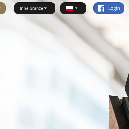
ę
Login
Inne branże