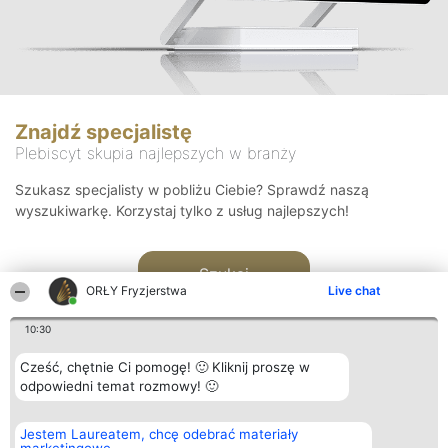
Znajdź specjalistę
Plebiscyt skupia najlepszych w branży
Szukasz specjalisty w pobliżu Ciebie? Sprawdź naszą
wyszukiwarkę. Korzystaj tylko z usług najlepszych!
Szukaj
ORŁY Fryzjerstwa
Live chat
10:30
Cześć, chętnie Ci pomogę! 🙂 Kliknij proszę w
odpowiedni temat rozmowy! 🙂
Organizator plebiscytu
Plebiscyt
Kontakt
Jestem Laureatem, chcę odebrać materiały
Bright Side Solutions sp. z o.
Laureaci
Kontakt