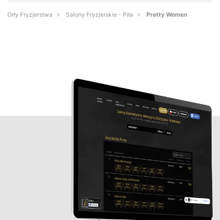
Orły Fryzjerstwa
Salony Fryzjerskie - Piła
Pretty Women