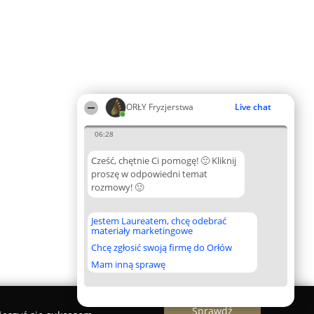
ORŁY Fryzjerstwa
Live chat
06:28
Cześć, chętnie Ci pomogę! 🙂 Kliknij
proszę w odpowiedni temat
rozmowy! 🙂
Jestem Laureatem, chcę odebrać
materiały marketingowe
Chcę zgłosić swoją firmę do Orłów
Mam inną sprawę
Sprawdź