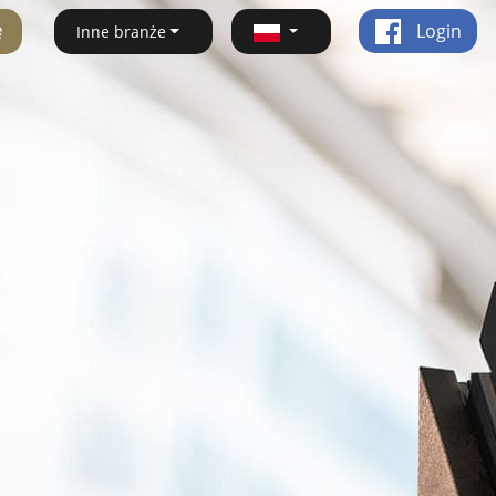
ę
Login
Inne branże