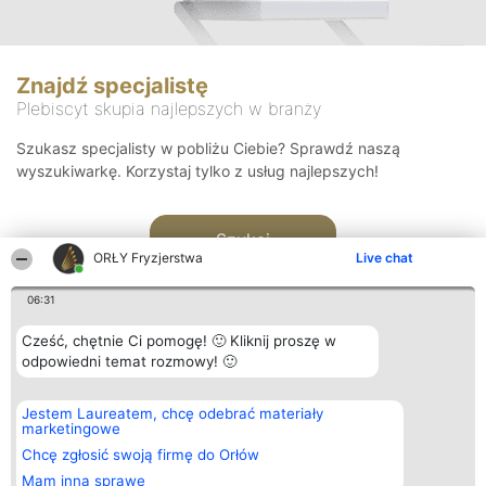
Znajdź specjalistę
Plebiscyt skupia najlepszych w branży
Szukasz specjalisty w pobliżu Ciebie? Sprawdź naszą
wyszukiwarkę. Korzystaj tylko z usług najlepszych!
Szukaj
ORŁY Fryzjerstwa
Live chat
06:31
Cześć, chętnie Ci pomogę! 🙂 Kliknij proszę w
odpowiedni temat rozmowy! 🙂
Organizator plebiscytu
Plebiscyt
Kontakt
Jestem Laureatem, chcę odebrać materiały
Bright Side Solutions sp. z o.
Laureaci
Kontakt
marketingowe
o. sp. k.
Lista
ul. Ruska 22
wszystkich
Chcę zgłosić swoją firmę do Orłów
Wrocław 50-079
Laureatów
Mam inną sprawę
KRS 0000749100 | Regon
Zasady