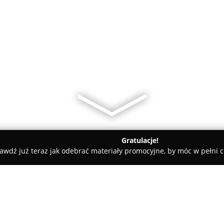
Gratulacje!
awdź już teraz jak odebrać materiały promocyjne, by móc w pełni c
wice
Salon Fryzjerski Solarium Zgoda