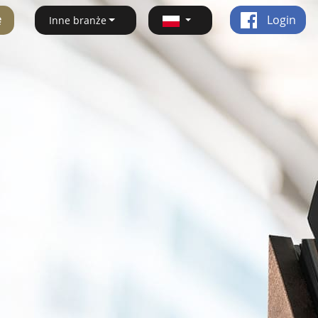
ę
Login
Inne branże