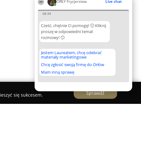
ORŁY Fryzjerstwa
Live chat
08:39
Cześć, chętnie Ci pomogę! 🙂 Kliknij
proszę w odpowiedni temat
rozmowy! 🙂
Jestem Laureatem, chcę odebrać
materiały marketingowe
Chcę zgłosić swoją firmę do Orłów
Mam inną sprawę
Sprawdź
ieszyć się sukcesem.