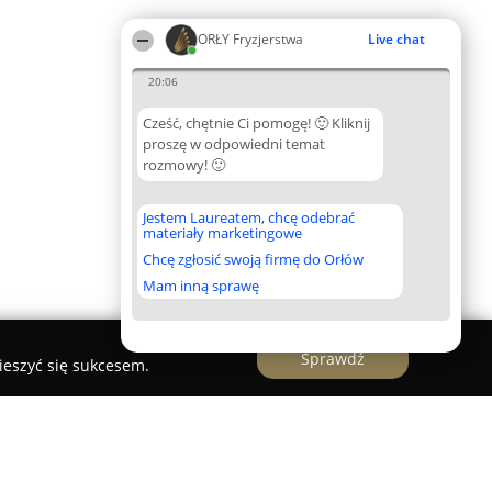
ORŁY Fryzjerstwa
Live chat
20:06
Cześć, chętnie Ci pomogę! 🙂 Kliknij
proszę w odpowiedni temat
rozmowy! 🙂
Jestem Laureatem, chcę odebrać
materiały marketingowe
Chcę zgłosić swoją firmę do Orłów
Mam inną sprawę
Sprawdź
ieszyć się sukcesem.