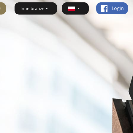
ę
Login
Inne branże