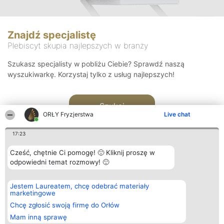
Znajdź specjalistę
Plebiscyt skupia najlepszych w branży
Szukasz specjalisty w pobliżu Ciebie? Sprawdź naszą
wyszukiwarkę. Korzystaj tylko z usług najlepszych!
Szukaj
ORŁY Fryzjerstwa
Live chat
17:23
Cześć, chętnie Ci pomogę! 🙂 Kliknij proszę w
odpowiedni temat rozmowy! 🙂
Organizator plebiscytu
Plebiscyt
Kontakt
Jestem Laureatem, chcę odebrać materiały
Bright Side Solutions sp. z o.
Laureaci
Kontakt
marketingowe
o. sp. k.
Lista
ul. Ruska 22
wszystkich
Chcę zgłosić swoją firmę do Orłów
Wrocław 50-079
Laureatów
Mam inną sprawę
KRS 0000749100 | Regon
Zasady