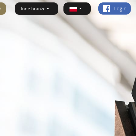
ę
Login
Inne branże