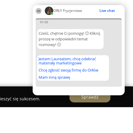
ORŁY Fryzjerstwa
Live chat
01:50
Cześć, chętnie Ci pomogę! 🙂 Kliknij
proszę w odpowiedni temat
rozmowy! 🙂
Jestem Laureatem, chcę odebrać
materiały marketingowe
Chcę zgłosić swoją firmę do Orłów
Mam inną sprawę
Sprawdź
ieszyć się sukcesem.