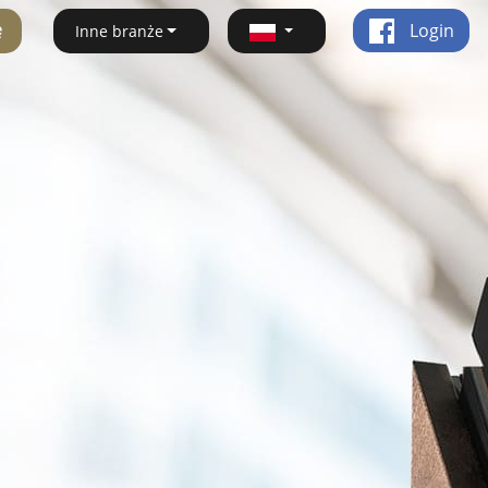
ę
Login
Inne branże