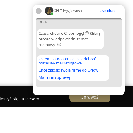
ORŁY Fryzjerstwa
Live chat
05:16
Cześć, chętnie Ci pomogę! 🙂 Kliknij
proszę w odpowiedni temat
rozmowy! 🙂
Jestem Laureatem, chcę odebrać
materiały marketingowe
Chcę zgłosić swoją firmę do Orłów
Mam inną sprawę
Sprawdź
ieszyć się sukcesem.