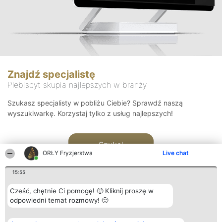
Znajdź specjalistę
Plebiscyt skupia najlepszych w branży
Szukasz specjalisty w pobliżu Ciebie? Sprawdź naszą
wyszukiwarkę. Korzystaj tylko z usług najlepszych!
Szukaj
ORŁY Fryzjerstwa
Live chat
15:55
Cześć, chętnie Ci pomogę! 🙂 Kliknij proszę w
odpowiedni temat rozmowy! 🙂
Organizator plebiscytu
Plebiscyt
Kontakt