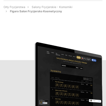
Orły Fryzjerstwa
Salony Fryzjerskie - Komorniki
Figaro Salon Fryzjersko Kosmetyczny