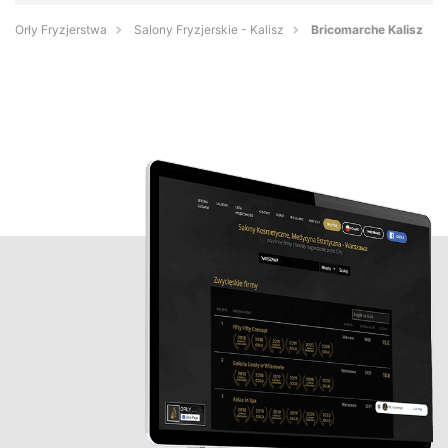
Orły Fryzjerstwa
Salony Fryzjerskie - Kalisz
Bricomarche Kalisz