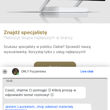
Znajdź specjalistę
Plebiscyt skupia najlepszych w branży
Szukasz specjalisty w pobliżu Ciebie? Sprawdź naszą
wyszukiwarkę. Korzystaj tylko z usług najlepszych!
Szukaj
ORŁY Fryzjerstwa
Live chat
10:42
Cześć, chętnie Ci pomogę! 🙂 Kliknij proszę w
odpowiedni temat rozmowy! 🙂
Organizator plebiscytu
Plebiscyt
Kontakt
Jestem Laureatem, chcę odebrać materiały
Bright Side Solutions sp. z o.
Laureaci
Kontakt