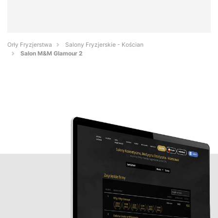
Orły Fryzjerstwa
Salony Fryzjerskie - Kościan
Salon M&M Glamour 2