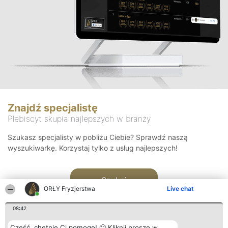
Znajdź specjalistę
Plebiscyt skupia najlepszych w branży
Szukasz specjalisty w pobliżu Ciebie? Sprawdź naszą
wyszukiwarkę. Korzystaj tylko z usług najlepszych!
Szukaj
ORŁY Fryzjerstwa
Live chat
08:42
Cześć, chętnie Ci pomogę! 🙂 Kliknij proszę w