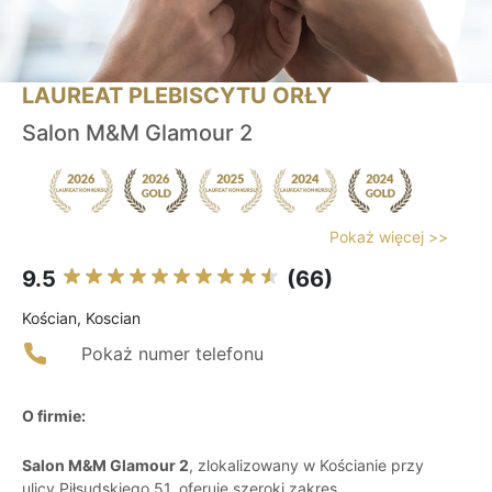
LAUREAT PLEBISCYTU ORŁY
Salon M&M Glamour 2
Pokaż więcej >>
9.5
(66)
Kościan, Koscian
Pokaż numer telefonu
O firmie:
Salon M&M Glamour 2
, zlokalizowany w Kościanie przy
ulicy Piłsudskiego 51, oferuje szeroki zakres