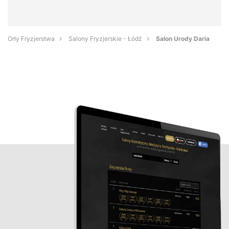
Orły Fryzjerstwa
Salony Fryzjerskie - Łódź
Salon Urody Daria