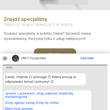
Znajdź specjalistę
Plebiscyt skupia najlepszych w branży
Szukasz specjalisty w pobliżu Ciebie? Sprawdź naszą
wyszukiwarkę. Korzystaj tylko z usług najlepszych!
Szukaj
ORŁY Fryzjerstwa
Live chat
11:51
Cześć, chętnie Ci pomogę! 🙂 Kliknij proszę w
odpowiedni temat rozmowy! 🙂
Organizator plebiscytu
Plebiscyt
Kontakt
Jestem Laureatem, chcę odebrać materiały
Bright Side Solutions sp. z o.
Laureaci
Kontakt
marketingowe
o. sp. k.
Lista
ul. Ruska 22
wszystkich
Chcę zgłosić swoją firmę do Orłów
Wrocław 50-079
Laureatów
Mam inną sprawę
KRS 0000749100 | Regon
Zasady