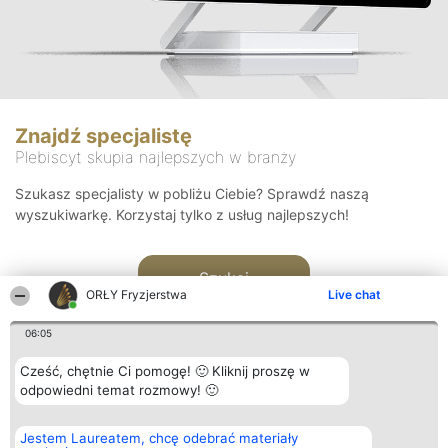
Znajdź specjalistę
Plebiscyt skupia najlepszych w branży
Szukasz specjalisty w pobliżu Ciebie? Sprawdź naszą
wyszukiwarkę. Korzystaj tylko z usług najlepszych!
Szukaj
ORŁY Fryzjerstwa
Live chat
06:05
Cześć, chętnie Ci pomogę! 🙂 Kliknij proszę w
odpowiedni temat rozmowy! 🙂
Organizator plebiscytu
Plebiscyt
Kontakt
Jestem Laureatem, chcę odebrać materiały
Bright Side Solutions sp. z o.
Laureaci
Kontakt