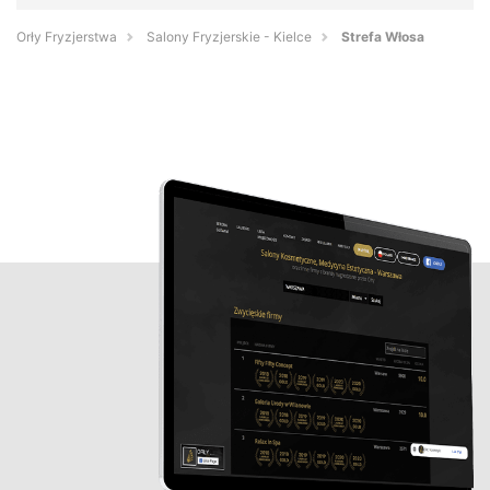
Orły Fryzjerstwa
Salony Fryzjerskie - Kielce
Strefa Włosa