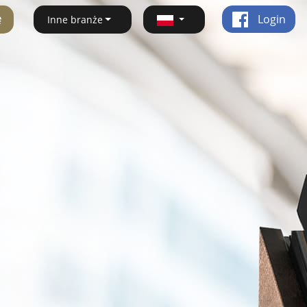
ę
Login
Inne branże