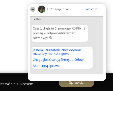
ORŁY Fryzjerstwa
Live chat
21:55
Cześć, chętnie Ci pomogę! 🙂 Kliknij
proszę w odpowiedni temat
rozmowy! 🙂
Jestem Laureatem, chcę odebrać
materiały marketingowe
Chcę zgłosić swoją firmę do Orłów
Mam inną sprawę
Sprawdź
ieszyć się sukcesem.