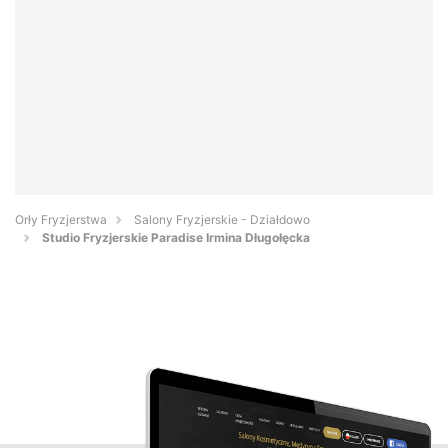
Orły Fryzjerstwa
Salony Fryzjerskie - Działdowo
Studio Fryzjerskie Paradise Irmina Długołęcka