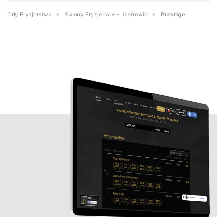
Orły Fryzjerstwa
Salony Fryzjerskie - Jastrowie
Prestige