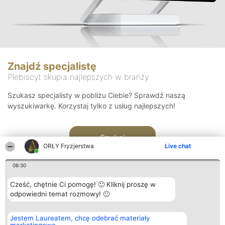
Znajdź specjalistę
Plebiscyt skupia najlepszych w branży
Szukasz specjalisty w pobliżu Ciebie? Sprawdź naszą
wyszukiwarkę. Korzystaj tylko z usług najlepszych!
Szukaj
ORŁY Fryzjerstwa
Live chat
06:30
Cześć, chętnie Ci pomogę! 🙂 Kliknij proszę w
odpowiedni temat rozmowy! 🙂
Organizator plebiscytu
Plebiscyt
Kontakt
Jestem Laureatem, chcę odebrać materiały
Bright Side Solutions sp. z o.
Laureaci
Kontakt