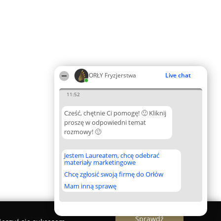
ORŁY Fryzjerstwa
Live chat
11:52
Cześć, chętnie Ci pomogę! 🙂 Kliknij
proszę w odpowiedni temat
rozmowy! 🙂
Jestem Laureatem, chcę odebrać
materiały marketingowe
Chcę zgłosić swoją firmę do Orłów
Mam inną sprawę
Sprawdź