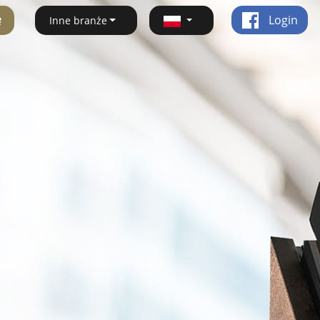
ę
Login
Inne branże